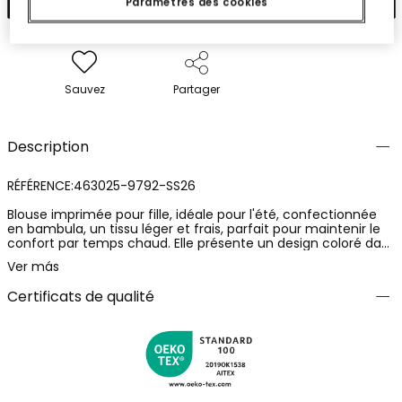
Paramètres des cookies
Sauvez
Partager
Description
RÉFÉRENCE:463025-9792-SS26
Blouse imprimée pour fille, idéale pour l'été, confectionnée
en bambula, un tissu léger et frais, parfait pour maintenir le
confort par temps chaud. Elle présente un design coloré dans
des tons bleus et verts avec des motifs ethniques. Elle a des
Ver más
bretelles larges pour un ajustement confortable. Disponible
en tailles de 2 à 14 ans, c'est un vêtement polyvalent qui peut
Certificats de qualité
être associé à des shorts ou des jupes pour un look
décontracté et amusant.