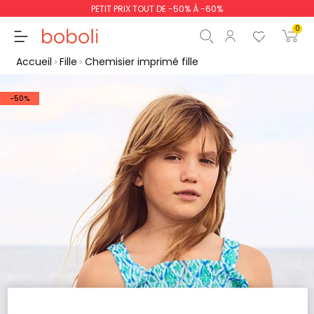
PETIT PRIX TOUT DE -50% À -60%
0
Accueil
Fille
Chemisier imprimé fille
-50%
Sous-total
0,00 €
Total
0,00 €
poursuit
Commencer la comm