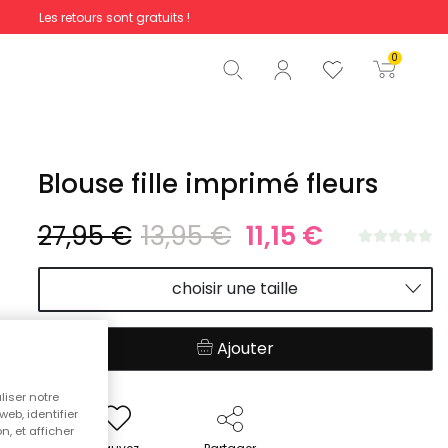
Les retours sont gratuits !
Total
0,00 €
0
Commencer la commande
Blouse fille imprimé fleurs
27,95 €
13,95 €
11,15 €
choisir une taille
Ajouter
liser notre
web, identifier
n, et afficher