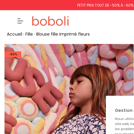
PETIT PRIX TOUT DE -50% À -60
Accueil
Fille
Blouse fille imprimé fleurs
-60%
Gestion 
Nous utilis
site web, f
les problèm
la publicit