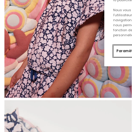
Nous vous 
l'utilisate
navigation 
nous permet
fonction d
personnelle
Paramèt