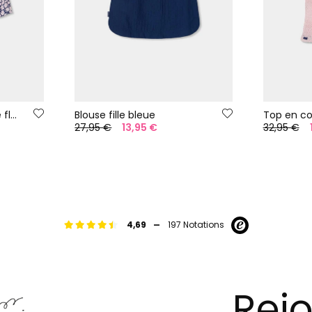
Jupe-culotte imprimée fleurs
Blouse fille bleue
Top en co
27,95 €
13,95 €
32,95 €
-
4,69
197 Notations
Rejo