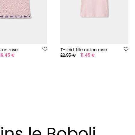
ton rose
T-shirt fille coton rose
16,45 €
22,95 €
11,45 €
ins le Boboli