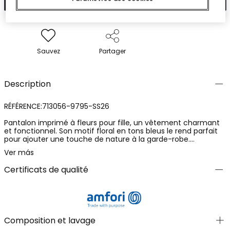
Sauvez
Partager
Description
RÉFÉRENCE:713056-9795-SS26
Pantalon imprimé à fleurs pour fille, un vêtement charmant
et fonctionnel. Son motif floral en tons bleus le rend parfait
pour ajouter une touche de nature à la garde-robe.
Confectionné dans une matière douce, il offre un confort
Ver más
pour un usage quotidien. Disponible en tailles de 12 mois à 10
ans, il s'adapte à la croissance de l'enfant. La taille ajustable
Certificats de qualité
avec un noeud augmente sa praticité. Associez-le à un t-
shirt uni pour un look équilibré et polyvalent. Idéal pour toutes
les saisons, c'est une option élégante et confortable pour les
petites.
Composition et lavage