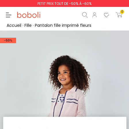
PETIT PRIX TOUT DE -50% À -60%
0
Accueil
Fille
Pantalon fille imprimé fleurs
-50%
Sous-total
0,00 €
Total
0,00 €
poursuit
Commencer la comm