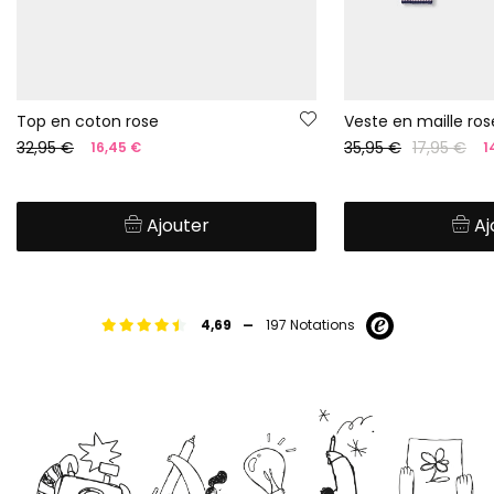
Top en coton rose
Veste en maille rose
32,95 €
35,95 €
17,95 €
16,45 €
1
Ajouter
Aj
-
4,69
197 Notations