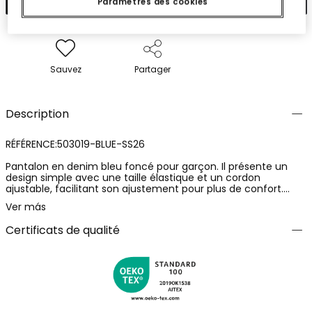
Paramètres des cookies
Sauvez
Partager
Description
RÉFÉRENCE:503019-BLUE-SS26
Pantalon en denim bleu foncé pour garçon. Il présente un
design simple avec une taille élastique et un cordon
ajustable, facilitant son ajustement pour plus de confort.
Parfait pour les activités quotidiennes, il allie style et
Ver más
fonctionnalité. Disponible en tailles de 12 mois à 10 ans, il
s'adapte à la croissance de votre petit. Une option
Certificats de qualité
polyvalente et moderne, facilement combinable pour toute
occasion.