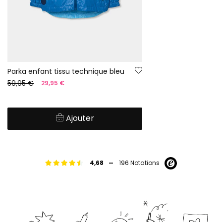
Parka enfant tissu technique bleu
59,95 €
29,95 €
Ajouter
-
4,68
196 Notations