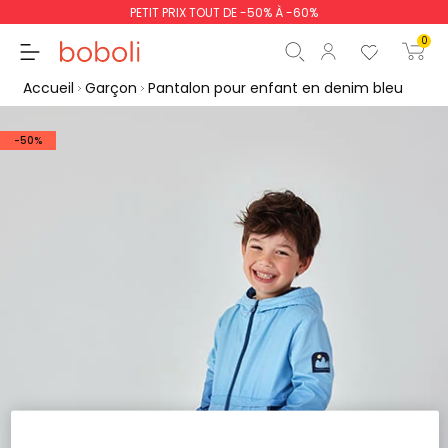
PETIT PRIX TOUT DE -50% À -60%
0
Accueil
Garçon
Pantalon pour enfant en denim bleu
-50%
Sous-total
0,00 €
Total
0,00 €
poursuit
Commencer la comm