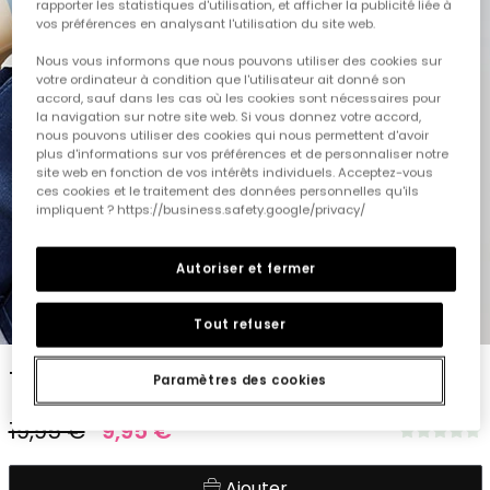
rapporter les statistiques d'utilisation, et afficher la publicité liée à
vos préférences en analysant l'utilisation du site web.
Nous vous informons que nous pouvons utiliser des cookies sur
votre ordinateur à condition que l'utilisateur ait donné son
accord, sauf dans les cas où les cookies sont nécessaires pour
la navigation sur notre site web. Si vous donnez votre accord,
nous pouvons utiliser des cookies qui nous permettent d'avoir
plus d'informations sur vos préférences et de personnaliser notre
site web en fonction de vos intérêts individuels. Acceptez-vous
ces cookies et le traitement des données personnelles qu'ils
impliquent ? https://business.safety.google/privacy/
Autoriser et fermer
1
2
3
4
5
Tout refuser
T-shirt enfant rayée en jaune
Paramètres des cookies
19,95 €
9,95 €
Ajouter