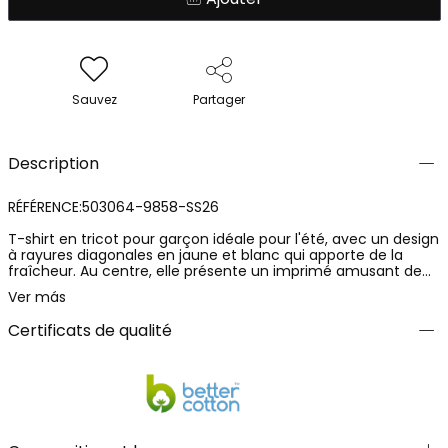
Sauvez
Partager
Description
RÉFÉRENCE:503064-9858-SS26
T-shirt en tricot pour garçon idéale pour l'été, avec un design
à rayures diagonales en jaune et blanc qui apporte de la
fraîcheur. Au centre, elle présente un imprimé amusant de
planches de surf. Le matériau en tricot est doux et
Ver más
confortable, parfait pour un usage quotidien. Disponible en
tailles de 12 mois à 10 ans, elle s'adapte à la croissance des
Certificats de qualité
enfants. Se marie parfaitement avec des jeans ou des shorts
pour un style décontracté et désinvolte.