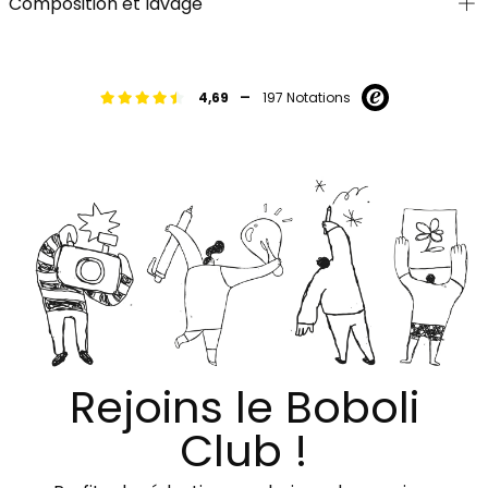
Composition et lavage
-
4,69
197 Notations
Rejoins le Boboli
Club !