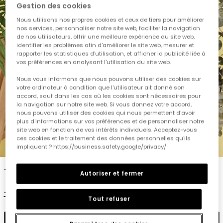
Gestion des cookies
Nous utilisons nos propres cookies et ceux de tiers pour améliorer
nos services, personnaliser notre site web, faciliter la navigation
de nos utilisateurs, offrir une meilleure expérience du site web,
identifier les problèmes afin d'améliorer le site web, mesurer et
rapporter les statistiques d'utilisation, et afficher la publicité liée à
vos préférences en analysant l'utilisation du site web.
Nous vous informons que nous pouvons utiliser des cookies sur
votre ordinateur à condition que l'utilisateur ait donné son
accord, sauf dans les cas où les cookies sont nécessaires pour
la navigation sur notre site web. Si vous donnez votre accord,
nous pouvons utiliser des cookies qui nous permettent d'avoir
plus d'informations sur vos préférences et de personnaliser notre
site web en fonction de vos intérêts individuels. Acceptez-vous
ces cookies et le traitement des données personnelles qu'ils
1
2
3
4
5
impliquent ? https://business.safety.google/privacy/
T-shirt garçon coton blanc imprimé
Autoriser et fermer
19,95 €
9,95 €
Tout refuser
Ajouter