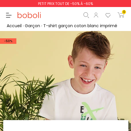
PETIT PRIX TOUT DE -50% À -60%
0
Accueil
Garçon
T-shirt garçon coton blanc imprimé
-50%
Sous-total
0,00 €
Total
0,00 €
poursuit
Commencer la comm