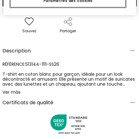
Paramètres des cookies
Sauvez
Partager
Description
RÉFÉRENCE:513144-1111-SS26
T-shirt en coton blanc pour garçon, idéale pour un look
décontracté et amusant. Elle présente un motif de suricates
avec des lunettes et un chapeau, ajoutant une touche
ludique. Le design inclut le mot "Explore" en couleurs
Ver más
éclatantes. Son matériau en coton offre confort et est
parfait pour une utilisation quotidienne par temps chaud.
Certificats de qualité
Disponible en tailles de 12 mois à 10 ans, elle s'adapte à la
croissance des enfants. Ce vêtement peut être facilement
associé à un jean ou un short pour un style frais et moderne.