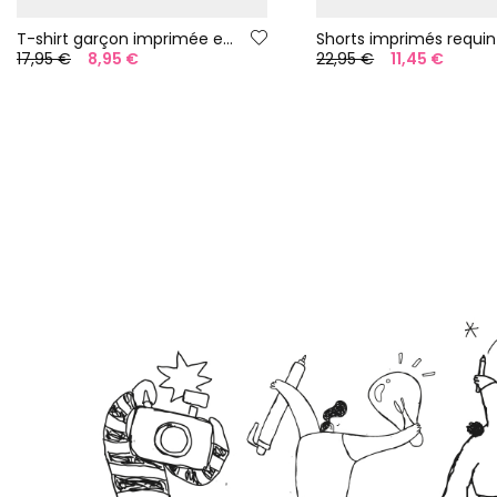
T-shirt garçon imprimée en jersey.
Shorts imprimés requin
17,95 €
8,95 €
22,95 €
11,45 €