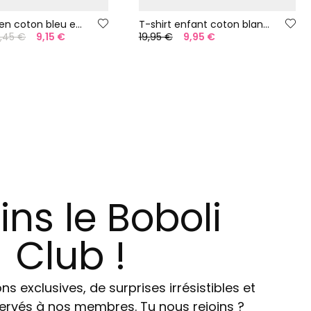
Bermuda en coton bleu eau
T-shirt enfant coton blanc requin
1,45 €
9,15 €
19,95 €
9,95 €
ins le Boboli
Club !
ns exclusives, de surprises irrésistibles et
ervés à nos membres. Tu nous rejoins ?