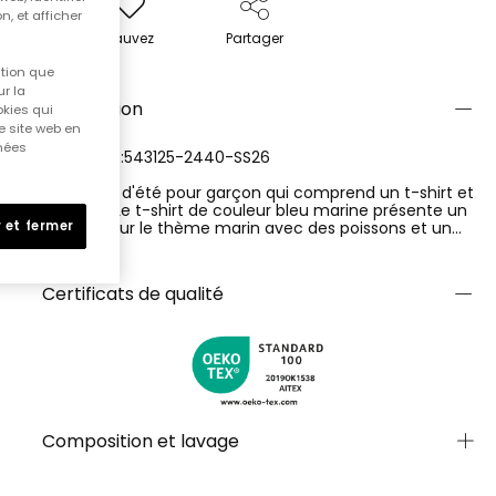
n, et afficher
Sauvez
Partager
ition que
r la
Description
okies qui
e site web en
nnées
RÉFÉRENCE:543125-2440-SS26
Ensemble d'été pour garçon qui comprend un t-shirt et
un short. Le t-shirt de couleur bleu marine présente un
imprimé sur le thème marin avec des poissons et un
 et fermer
hippocampe, ajoutant une touche amusante. Il est fait
Ver más
d'un tissu en coton doux et confortable. Le short en
bleu complète parfaitement le t-shirt, offrant de la
Certificats de qualité
fraîcheur lors des journées chaudes. Les tailles
disponibles vont de 4 à 10 ans. C'est un ensemble idéal
pour les activités en plein air, offrant style et confort.
Composition et lavage