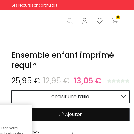
Les retours sont gratuits !
Total
0,00 €
0
Commencer la commande
Ensemble enfant imprimé
requin
25,95 €
12,95 €
13,05 €
choisir une taille
Ajouter
liser notre
web, identifier