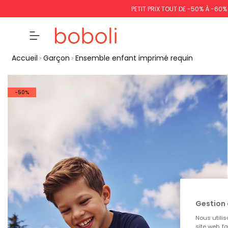
PETIT PRIX TOUT DE -50% À -60
Accueil
Garçon
Ensemble enfant imprimé requin
-50%
Gestion 
Nous utilis
site web, f