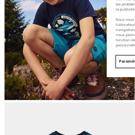
les problèm
la publicit
Nous vous 
l'utilisate
navigation 
nous permet
fonction d
personnelle
Paramèt