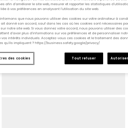
es afin d'améliorer le site web, mesurer et rapporter les statistiques d'utilisatio
é liée à vos préférences en analysant l'utilisation du site web.
informons que nous pouvons utiliser des cookies sur votre ordinateur à cond
ur ait donné son accord, sauf dans les cas où les cookies sont nécessaires pou
sur notre site web. Si vous donnez votre accord, nous pouvons utiliser des co
tent d'avoir plus d'informations sur vos préférences et de personnaliser notr
e vos intérêts individuels. Acceptez-vous ces cookies et le traitement des do
s qu'ils impliquent ? https://business.safety.google/privacy/
res des cookies
Tout refuser
Autoriser