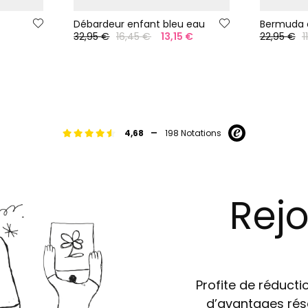
Débardeur enfant bleu eau
32,95 €
16,45 €
13,15 €
22,95 €
1
-
4,68
198 Notations
Rejo
Profite de réductio
d’avantages rés