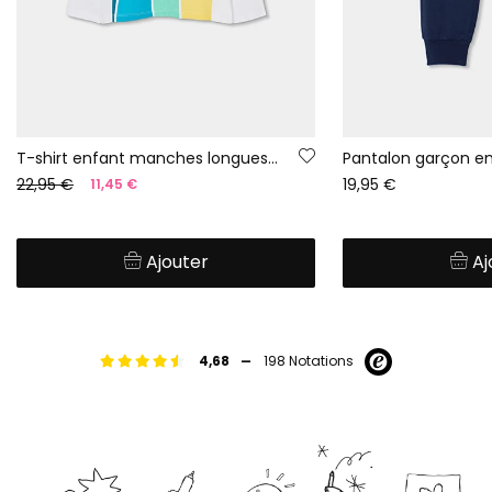
T-shirt enfant manches longues coton blanc
22,95 €
19,95 €
11,45 €
Ajouter
Aj
-
4,68
198 Notations