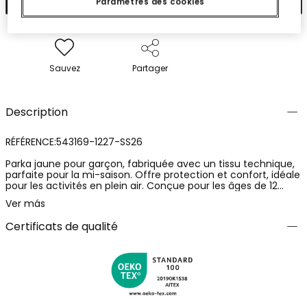
Paramètres des cookies
Sauvez
Partager
Description
RÉFÉRENCE:543169-1227-SS26
Parka jaune pour garçon, fabriquée avec un tissu technique,
parfaite pour la mi-saison. Offre protection et confort, idéale
pour les activités en plein air. Conçue pour les âges de 12
mois à 10 ans, ce vêtement se distingue par sa capuche, sa
Ver más
fermeture éclair et ses détails bleu marine. Un message sur
la fermeture éclair lui ajoute une touche aventureuse. Son
Certificats de qualité
style polyvalent permet de l'assortir facilement au quotidien.