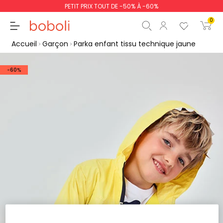
PETIT PRIX TOUT DE -50% À -60%
0
Accueil
Garçon
Parka enfant tissu technique jaune
-60%
Sous-total
0,00 €
Total
0,00 €
poursuit
Commencer la comm