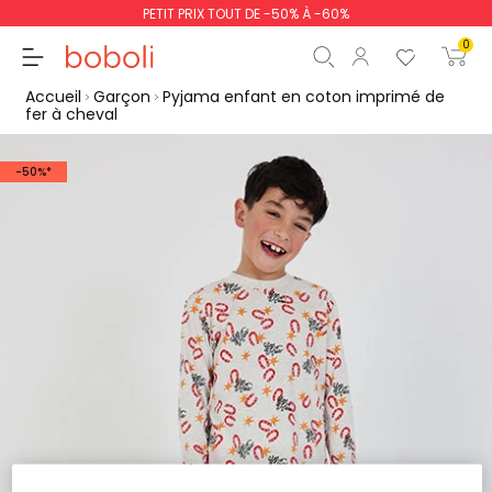
PETIT PRIX TOUT DE -50% À -60%
0
Accueil
Garçon
Pyjama enfant en coton imprimé de
fer à cheval
-50%*
Sous-total
0,00 €
Total
0,00 €
poursuit
Commencer la comm