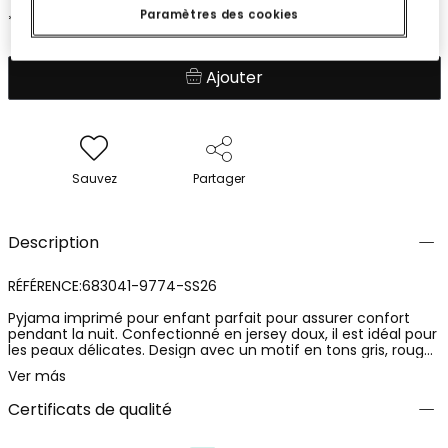
Paramètres des cookies
*Discount applied to season price
Ajouter
Sauvez
Partager
Description
RÉFÉRENCE:683041-9774-SS26
Pyjama imprimé pour enfant parfait pour assurer confort
pendant la nuit. Confectionné en jersey doux, il est idéal pour
les peaux délicates. Design avec un motif en tons gris, rouge
et noir avec des motifs de fers à cheval, étoiles et lettres,
Ver más
ajoutant une touche amusante. Les manches longues sont
adaptées pour maintenir la chaleur. Disponible en tailles de 2
Certificats de qualité
à 14 ans, couvrant plusieurs étapes de croissance. Une option
pratique et chaleureuse pour les nuits plus fraîches.