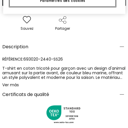
Paramètres des cookies
Sauvez
Partager
Description
RÉFÉRENCE:693020-2440-SS26
T-shirt en coton tricoté pour garçon avec un design d'animal
amusant sur la partie avant, de couleur bleu marine, offrant
un style polyvalent et moderne pour la saison. Le matériau
est doux et confortable, idéal pour un usage quotidien.
Ver más
Disponible en tailles allant de 12 mois à 14 ans, assurant un
ajustement parfait au fur et à mesure de sa croissance. Avec
Certificats de qualité
un col rond, ce t-shirt se combine facilement avec des
pantalons ou des shorts, offrant une option fonctionnelle et
à la mode pour toute occasion.