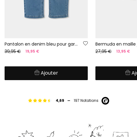
Pantalon en denim bleu pour garçon
Bermuda en maille
39,95 €
27,95 €
19,95 €
13,95 €
Ajouter
Aj
-
4,69
197 Notations