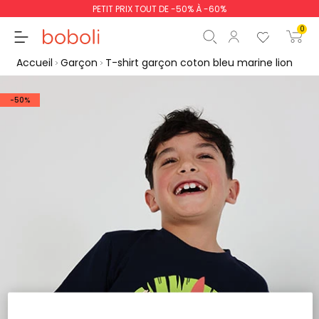
PETIT PRIX TOUT DE -50% À -60%
0
Accueil
Garçon
T-shirt garçon coton bleu marine lion
-50%
Sous-total
0,00 €
Total
0,00 €
poursuit
Commencer la comm