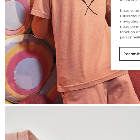
Nous vous 
l'utilisate
navigation 
nous permet
fonction d
personnelle
Paramèt