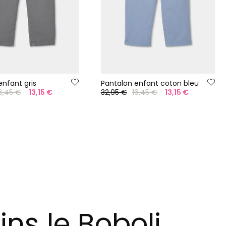
enfant gris
Pantalon enfant coton bleu
6,45 €
13,15 €
32,95 €
16,45 €
13,15 €
ins le Boboli