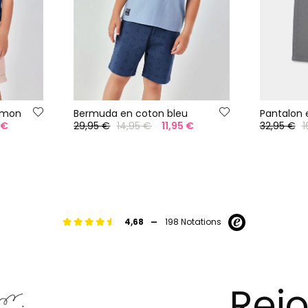
umon
Bermuda en coton bleu
Pantalon 
 €
29,95 €
14,95 €
11,95 €
32,95 €
1
-
4,68
198 Notations
Rejo