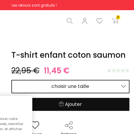
Les retours sont gratuits !
Total
0,00 €
0
Commencer la commande
T-shirt enfant coton saumon
22,95 €
11,45 €
choisir une taille
Ajouter
liser notre
web, identifier
n, et afficher