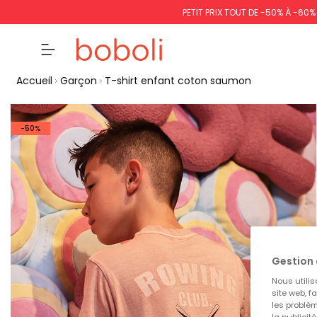
PETIT PRIX TOUT DE -50% À -60
Accueil
Garçon
T-shirt enfant coton saumon
-50%
Gestion 
Nous utilis
site web, f
les problèm
la publicit