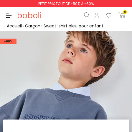
PETIT PRIX TOUT DE -50% À -60%
0
Accueil
Garçon
Sweat-shirt bleu pour enfant
-60%
Sous-total
0,00 €
Total
0,00 €
poursuit
Commencer la comm