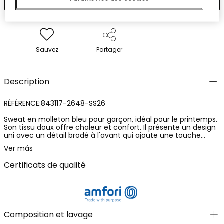
Sauvez
Partager
Description
RÉFÉRENCE:843117-2648-SS26
Sweat en molleton bleu pour garçon, idéal pour le printemps.
Son tissu doux offre chaleur et confort. Il présente un design
uni avec un détail brodé à l'avant qui ajoute une touche
moderne. Le sweat a un col rond et des manches longues,
Ver más
idéal pour rester au chaud. Disponible en tailles allant de 2 à
14 ans. Parfait pour assortir avec des jeans ou des pantalons
Certificats de qualité
décontractés, c'est une option polyvalente pour toute
garde-robe enfantine.
Composition et lavage