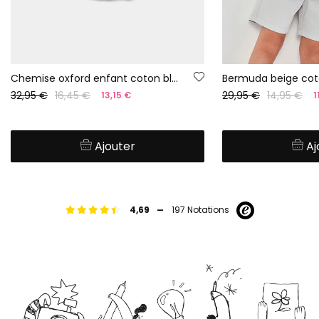
Chemise oxford enfant coton bleu ciel
Bermuda beige co
32,95 €
16,45 €
29,95 €
14,95 €
13,15 €
1
Ajouter
Aj
-
4,69
197 Notations