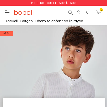
PETIT PRIX TOUT DE -50% À -60%
0
Accueil
Garçon
Chemise enfant en lin rayée
-60%
Sous-total
0,00 €
Total
0,00 €
poursuit
Commencer la comm