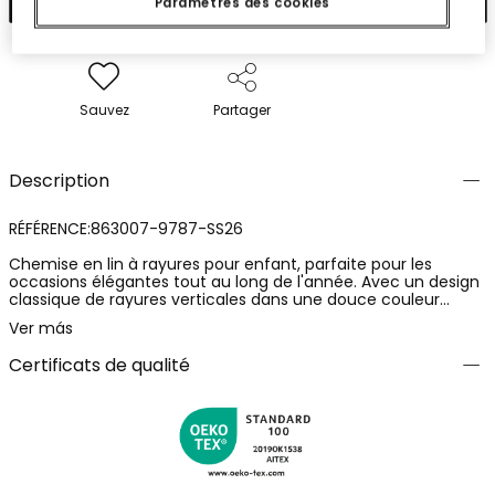
Paramètres des cookies
Sauvez
Partager
Description
RÉFÉRENCE:863007-9787-SS26
Chemise en lin à rayures pour enfant, parfaite pour les
occasions élégantes tout au long de l'année. Avec un design
classique de rayures verticales dans une douce couleur
beige, elle offre une apparence fraîche et sophistiquée. Elle
Ver más
présente un col mao et une fermeture boutonnée à l'avant,
idéale pour être associée à des pantalons décontractés ou
Certificats de qualité
formels. Disponible en tailles de 12 mois à 14 ans, ce
vêtement est polyvalent et confortable. Son tissu en lin
assure respirabilité et confort, en faisant un choix idéal pour
tout événement spécial.