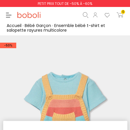
PETIT PRIX TOUT DE -50% À -60%
0
Accueil
Bébé Garçon
Ensemble bébé t-shirt et
salopette rayures multicolore
-50%
Sous-total
0,00 €
Total
0,00 €
poursuit
Commencer la comm