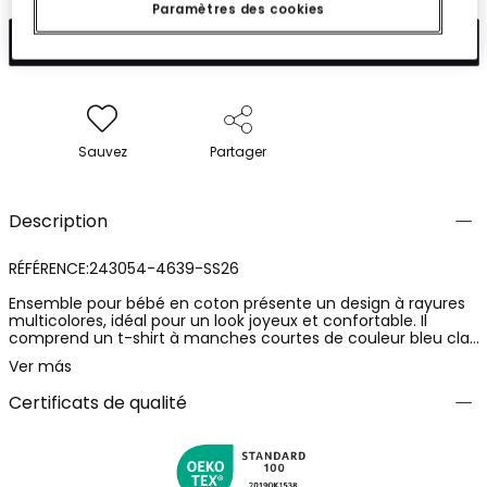
Paramètres des cookies
Ajouter
Sauvez
Partager
Description
RÉFÉRENCE:243054-4639-SS26
Ensemble pour bébé en coton présente un design à rayures
multicolores, idéal pour un look joyeux et confortable. Il
comprend un t-shirt à manches courtes de couleur bleu clair
et une salopette en maille rayée dans des tons de vert,
Ver más
rouge, jaune et bleu. C'est parfait pour la peau délicate du
bébé. Disponible en tailles de 1 mois à 12 mois. Son style coloré
Certificats de qualité
le rend parfait pour toute sortie décontractée, alliant confort
et une touche amusante et moderne.