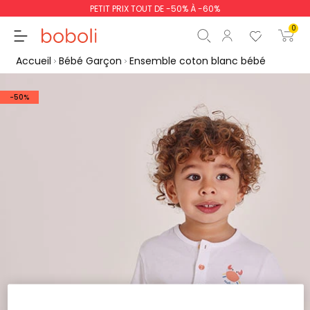
PETIT PRIX TOUT DE -50% À -60%
0
Accueil
Bébé Garçon
Ensemble coton blanc bébé
-50%
Sous-total
0,00 €
Total
0,00 €
poursuit
Commencer la comm