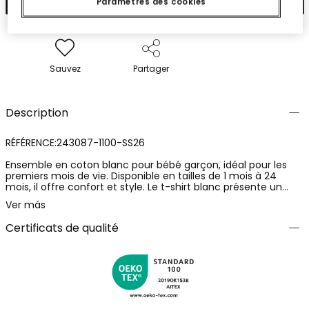
Paramètres des cookies
Sauvez
Partager
Description
RÉFÉRENCE:243087-1100-SS26
Ensemble en coton blanc pour bébé garçon, idéal pour les
premiers mois de vie. Disponible en tailles de 1 mois à 24
mois, il offre confort et style. Le t-shirt blanc présente un
imprimé de lignes colorées et un dessin de crabe avec des
Ver más
boutons décoratifs sur la poitrine. Les manches courtes et le
col rond assurent une facilité de mouvement. Le short jaune
Certificats de qualité
complète le design, apportant fraîcheur. Parfait pour les
climats chauds, cet ensemble est pratique et joyeux pour
toute occasion décontractée.