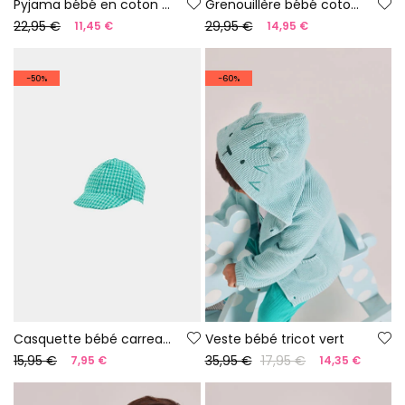
Pyjama bébé en coton couleur blanche
Grenouillère bébé coton vert
22,95 €
29,95 €
11,45 €
14,95 €
-50%
-60%
Casquette bébé carreaux verts
Veste bébé tricot vert
15,95 €
35,95 €
17,95 €
7,95 €
14,35 €