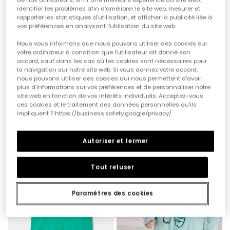
identifier les problèmes afin d'améliorer le site web, mesurer et
rapporter les statistiques d'utilisation, et afficher la publicité liée à
vos préférences en analysant l'utilisation du site web.
Nous vous informons que nous pouvons utiliser des cookies sur
votre ordinateur à condition que l'utilisateur ait donné son
accord, sauf dans les cas où les cookies sont nécessaires pour
la navigation sur notre site web. Si vous donnez votre accord,
nous pouvons utiliser des cookies qui nous permettent d'avoir
Ensemble pour bébé avec salopette et t-shirt en coton à carreaux
Ensemble bébé en coton blanc et vert
plus d'informations sur vos préférences et de personnaliser notre
32,95 €
27,95 €
16,45 €
13,95 €
site web en fonction de vos intérêts individuels. Acceptez-vous
ces cookies et le traitement des données personnelles qu'ils
impliquent ? https://business.safety.google/privacy/
-60%
-50%
Autoriser et fermer
Tout refuser
Paramètres des cookies