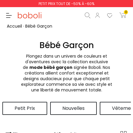
PETIT PRIX TOUT DE -50% À -60%
0
Accueil
Bébé Garçon
Bébé Garçon
Plongez dans un univers de couleurs et
Sous-total
0,00 €
d'aventures avec la collection exclusive
de
mode bébé garçon
signée Boboli. Nos
Total
0,00 €
créations allient confort exceptionnel et
designs audacieux pour que chaque petit
poursuit
Commencer la comm
explorateur commence sa vie avec style et
une liberté de mouvement totale.
Petit Prix
Nouvelles
Vêtemen