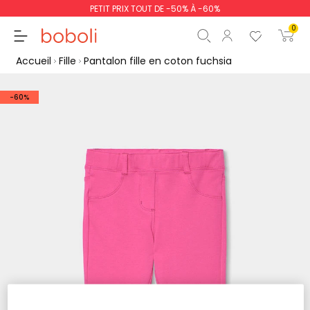
PETIT PRIX TOUT DE -50% À -60%
0
Accueil
Fille
Pantalon fille en coton fuchsia
-60%
Sous-total
0,00 €
Total
0,00 €
poursuit
Commencer la comm