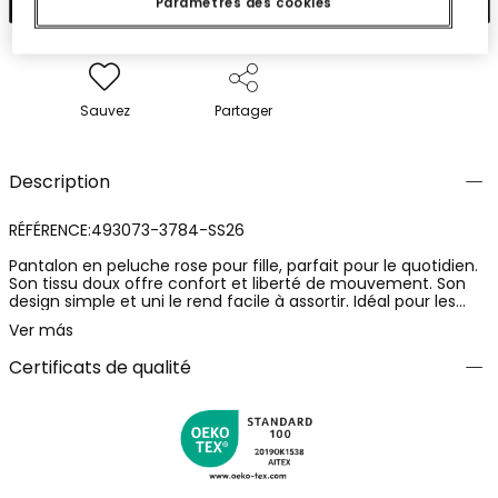
Paramètres des cookies
Sauvez
Partager
Description
RÉFÉRENCE:493073-3784-SS26
Pantalon en peluche rose pour fille, parfait pour le quotidien.
Son tissu doux offre confort et liberté de mouvement. Son
design simple et uni le rend facile à assortir. Idéal pour les
filles de 12 mois à 14 ans, il offre une grande polyvalence
Ver más
d'utilisation. Les coutures renforcées ajoutent de la durabilité,
et sa taille élastique assure un ajustement confortable.
Certificats de qualité
Parfait pour associer avec des t-shirts aux couleurs vives ou
neutres et créer un look décontracté et moderne.