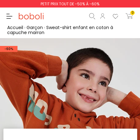
PETIT PRIX TOUT DE -50% À -60%
0
Accueil
Garçon
Sweat-shirt enfant en coton à
capuche marron
-60%
Sous-total
0,00 €
Total
0,00 €
poursuit
Commencer la comm