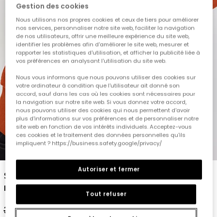
Gestion des cookies
Nous utilisons nos propres cookies et ceux de tiers pour améliorer
nos services, personnaliser notre site web, faciliter la navigation
de nos utilisateurs, offrir une meilleure expérience du site web,
identifier les problèmes afin d'améliorer le site web, mesurer et
rapporter les statistiques d'utilisation, et afficher la publicité liée à
vos préférences en analysant l'utilisation du site web.
Nous vous informons que nous pouvons utiliser des cookies sur
votre ordinateur à condition que l'utilisateur ait donné son
accord, sauf dans les cas où les cookies sont nécessaires pour
la navigation sur notre site web. Si vous donnez votre accord,
nous pouvons utiliser des cookies qui nous permettent d'avoir
plus d'informations sur vos préférences et de personnaliser notre
site web en fonction de vos intérêts individuels. Acceptez-vous
ces cookies et le traitement des données personnelles qu'ils
impliquent ? https://business.safety.google/privacy/
1
2
3
4
5
Autoriser et fermer
Sweat-shirt enfant en coton à capuche
marron
Tout refuser
32,95 €
16,45 €
13,15 €