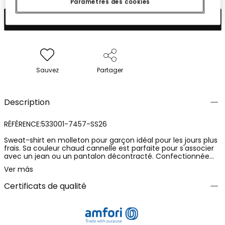
Paramètres des cookies
Ajouter
Sauvez
Partager
Description
RÉFÉRENCE:533001-7457-SS26
Sweat-shirt en molleton pour garçon idéal pour les jours plus
frais. Sa couleur chaud cannelle est parfaite pour s'associer
avec un jean ou un pantalon décontracté. Confectionnée
dans une matière douce qui offre du confort, elle dispose
Ver más
d'une capuche qui protège du froid et d'un design avec des
lettres sur le devant qui apportent un style moderne.
Certificats de qualité
Disponible en tailles de 12 mois à 10 ans, s'adaptant à la
croissance de l'enfant. Sa poche frontale ajoute de la
fonctionnalité, en faisant un vêtement pratique et polyvalent
pour le quotidien.