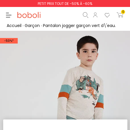
PETIT PRIX TOUT DE -50% À -60%
0
Accueil
Garçon
Pantalon jogger garçon vert d\'eau.
-50%*
Sous-total
0,00 €
Total
0,00 €
poursuit
Commencer la comm