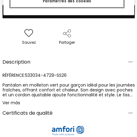
Paramètres des cookies
Ajouter
Sauvez
Partager
Description
RÉFÉRENCE:533034-4729-SS26
Pantalon en molleton vert pour garçon idéal pour les journées
fraîches, offrant confort et chaleur. Son design avec poches
et un cordon ajustable ajoute fonctionnalité et style. Le tissu
doux est optimal pour le mouvement quotidien. Disponible en
Ver más
tailles de 12 mois à 10 ans, il s'adapte à diverses étapes de
croissance. Parfait pour être assorti avec des t-shirts ou des
Certificats de qualité
sweats, il apporte une touche décontractée et moderne
pour toute occasion.