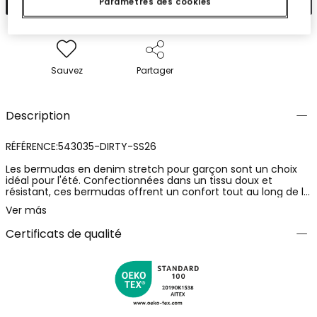
Paramètres des cookies
Sauvez
Partager
Description
RÉFÉRENCE:543035-DIRTY-SS26
Les bermudas en denim stretch pour garçon sont un choix
idéal pour l'été. Confectionnées dans un tissu doux et
résistant, ces bermudas offrent un confort tout au long de la
journée. Leur design classique en couleur dirty est complété
Ver más
par un élastique à la taille et un cordon ajustable, facilitant
leur utilisation et s'adaptant à différentes tailles. Elles sont
Certificats de qualité
disponibles en tailles de 12 mois à 10 ans, les rendant
adaptées à un large éventail d'âges. Parfaites pour assortir
avec des t-shirts décontractés, elles constituent une option
polyvalente et pratique pour le quotidien.