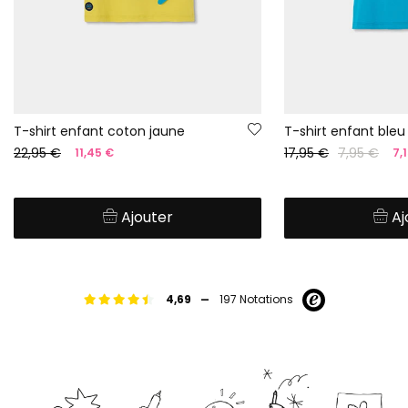
T-shirt enfant coton jaune
T-shirt enfant bleu
22,95 €
17,95 €
7,95 €
11,45 €
7,
Ajouter
Aj
-
4,69
197 Notations