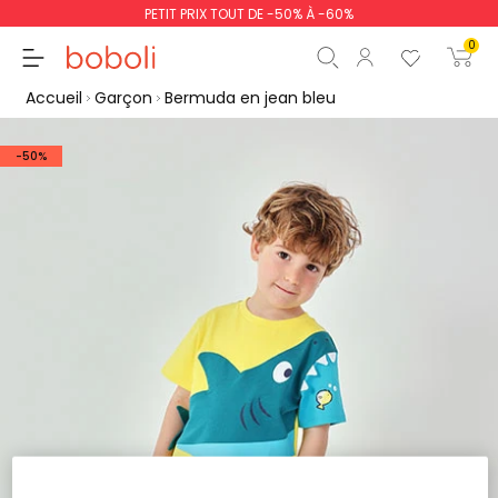
PETIT PRIX TOUT DE -50% À -60%
0
Accueil
Garçon
Bermuda en jean bleu
-50%
Sous-total
0,00 €
Total
0,00 €
poursuit
Commencer la comm