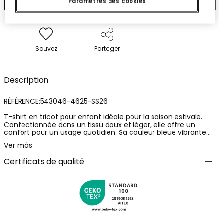
Paramètres des cookies
Sauvez
Partager
Description
RÉFÉRENCE:543046-4625-SS26
T-shirt en tricot pour enfant idéale pour la saison estivale.
Confectionnée dans un tissu doux et léger, elle offre un
confort pour un usage quotidien. Sa couleur bleue vibrante
présente un design amusant incluant un requin et des lettres
Ver más
accrocheuses. Parfaite pour les enfants de 12 mois à 10 ans.
Associez-la à un short ou un jean pour un look décontracté
Certificats de qualité
et coloré que les petits vont adorer.