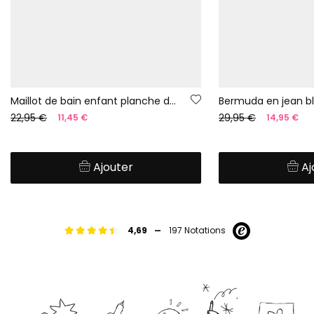
Maillot de bain enfant planche de surf UPF50+
Bermuda en jean b
22,95 €
29,95 €
11,45 €
14,95 €
Ajouter
Aj
-
4,69
197 Notations