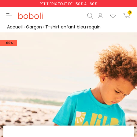
PETIT PRIX TOUT DE -50% À -60%
0
Accueil
Garçon
T-shirt enfant bleu requin
-60%
Sous-total
0,00 €
Total
0,00 €
poursuit
Commencer la comm