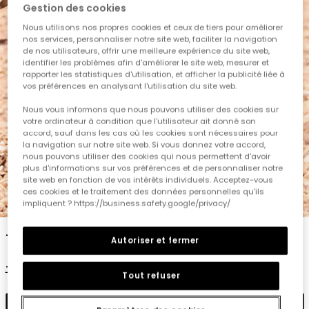
Gestion des cookies
Nous utilisons nos propres cookies et ceux de tiers pour améliorer
nos services, personnaliser notre site web, faciliter la navigation
de nos utilisateurs, offrir une meilleure expérience du site web,
identifier les problèmes afin d'améliorer le site web, mesurer et
rapporter les statistiques d'utilisation, et afficher la publicité liée à
vos préférences en analysant l'utilisation du site web.
Nous vous informons que nous pouvons utiliser des cookies sur
votre ordinateur à condition que l'utilisateur ait donné son
accord, sauf dans les cas où les cookies sont nécessaires pour
la navigation sur notre site web. Si vous donnez votre accord,
nous pouvons utiliser des cookies qui nous permettent d'avoir
plus d'informations sur vos préférences et de personnaliser notre
site web en fonction de vos intérêts individuels. Acceptez-vous
ces cookies et le traitement des données personnelles qu'ils
1
2
3
4
5
impliquent ? https://business.safety.google/privacy/
T-shirt enfant bleu requin
Autoriser et fermer
17,95 €
7,95 €
7,15 €
Tout refuser
Ajouter