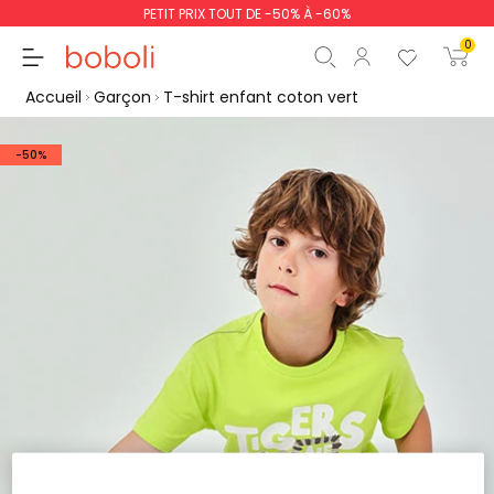
PETIT PRIX TOUT DE -50% À -60%
0
Accueil
Garçon
T-shirt enfant coton vert
-50%
Sous-total
0,00 €
Total
0,00 €
poursuit
Commencer la comm