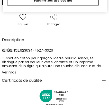
Paramètres des cookies
Sauvez
Partager
Description
RÉFÉRENCE:623034-4527-SS26
T-shirt en coton pour garçon, idéale pour la saison, se
distingue par sa couleur verte vibrante et un imprimé
amusant d'un tigre qui ajoute une touche d'humour et de
style. Confectionnée dans un tissu doux, elle offre un confort
Ver más
tout au long de la journée. Elle présente un col rond et des
manches courtes. Disponible en tailles allant de 2 à 14 ans,
Certificats de qualité
elle s'adapte à la croissance des enfants. Parfaite pour être
associée à un jean ou à un short, c'est une option
polyvalente et moderne pour un usage quotidien.