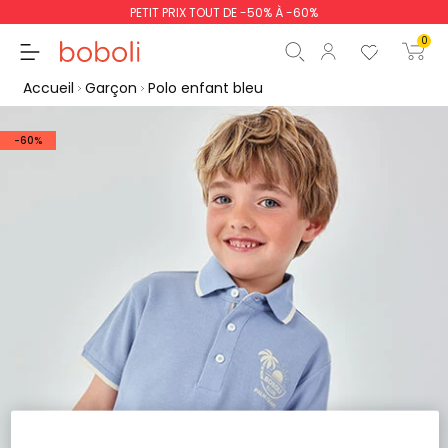
PETIT PRIX TOUT DE -50% À -60%
0
Accueil
Garçon
Polo enfant bleu
-60%
Sous-total
0,00 €
Total
0,00 €
poursuit
Commencer la comm