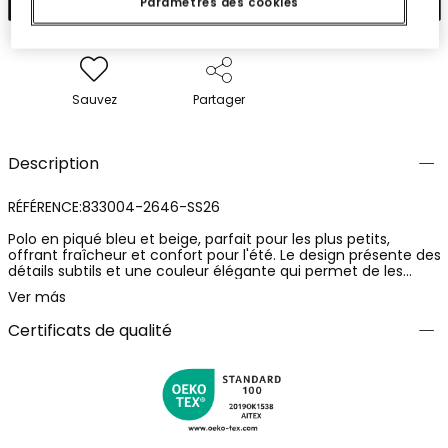
Paramètres des cookies
Sauvez
Partager
Description
RÉFÉRENCE:833004-2646-SS26
Polo en piqué bleu et beige, parfait pour les plus petits,
offrant fraîcheur et confort pour l'été. Le design présente des
détails subtils et une couleur élégante qui permet de les
associer facilement avec d'autres vêtements. Disponibles en
Ver más
tailles pour bébés et enfants de 12 mois à 10 ans. Idéal pour
un look décontracté et confortable, gardant votre enfant
Certificats de qualité
frais et stylé pendant les journées les plus chaudes.