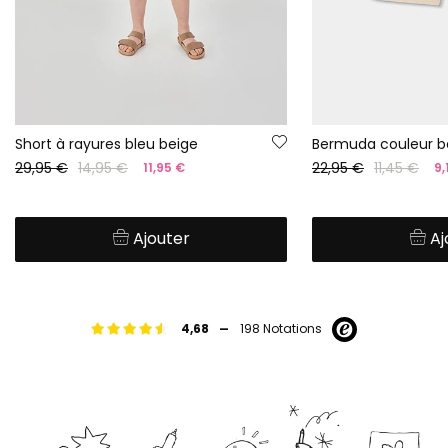
Short à rayures bleu beige
Bermuda couleur b
29,95 €
14,95 €
22,95 €
11,45 €
11,95 €
9,
Ajouter
Aj
-
4,68
198 Notations