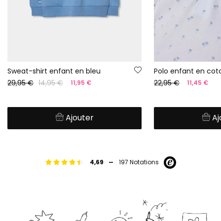
Sweat-shirt enfant en bleu
Polo enfant en co
29,95 €
14,95 €
22,95 €
11,95 €
11,45 €
Ajouter
Aj
-
4,69
197 Notations