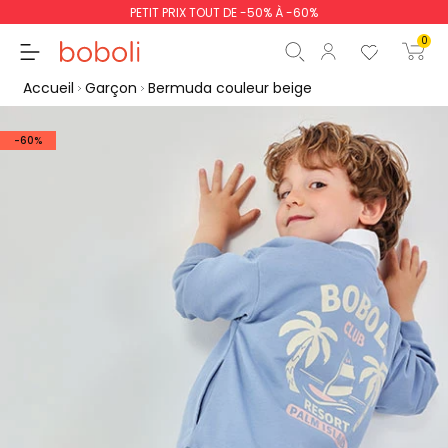
PETIT PRIX TOUT DE -50% À -60%
0
Accueil
Garçon
Bermuda couleur beige
-60%
Sous-total
0,00 €
Total
0,00 €
poursuit
Commencer la comm