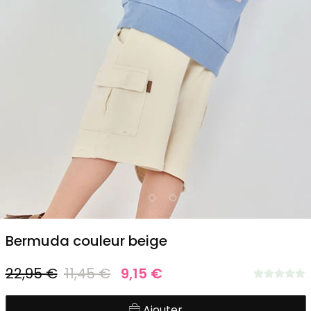
1
2
3
4
5
Bermuda couleur beige
22,95 €
11,45 €
9,15 €
Ajouter