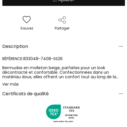
Sauvez
Partager
Description
RÉFÉRENCE:833048-7408-SS26
Bermudas en molleton beige, parfaites pour un look
décontracté et confortable. Confectionnées dans un
matériau doux, elles offrent un confort tout au long de la
journée. Dotées de poches latérales fonctionnelles et d'une
Ver más
taille ajustable. Le design uni et neutre les rend idéales pour
être associées à des t-shirts colorés ou des sweat-shirts.
Certificats de qualité
Disponibles en tailles allant de 12 mois à 10 ans, elles offrent
une option polyvalente pour les plus petits. Excellent choix
pour les sorties d'été ou de printemps, assurant style et
fraîcheur.