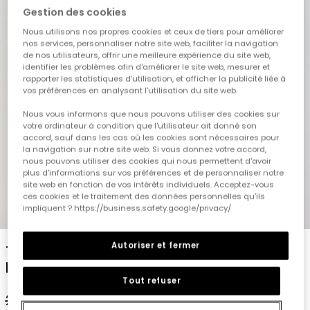
Gestion des cookies
Nous utilisons nos propres cookies et ceux de tiers pour améliorer
nos services, personnaliser notre site web, faciliter la navigation
de nos utilisateurs, offrir une meilleure expérience du site web,
identifier les problèmes afin d'améliorer le site web, mesurer et
rapporter les statistiques d'utilisation, et afficher la publicité liée à
vos préférences en analysant l'utilisation du site web.
Nous vous informons que nous pouvons utiliser des cookies sur
votre ordinateur à condition que l'utilisateur ait donné son
accord, sauf dans les cas où les cookies sont nécessaires pour
la navigation sur notre site web. Si vous donnez votre accord,
nous pouvons utiliser des cookies qui nous permettent d'avoir
plus d'informations sur vos préférences et de personnaliser notre
site web en fonction de vos intérêts individuels. Acceptez-vous
ces cookies et le traitement des données personnelles qu'ils
impliquent ? https://business.safety.google/privacy/
1
2
3
4
5
Autoriser et fermer
T-shirt garçon coton manches longues
beige
Tout refuser
22,95 €
11,45 €