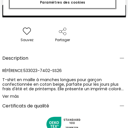
Paramètres des cookies
Ajouter
Sauvez
Partager
Description
RÉFÉRENCE:533023-7402-SS26
T-shirt en maille à manches longues pour garçon
confectionnée en coton beige, parfaite pour les jours plus
frais d'été et de printemps. Elle présente un imprimé coloré
avec des dessins d'animaux. Confectionnée dans un tissu
Ver más
doux, elle garantit confort et flexibilité pour un usage
quotidien. Disponible en tailles de 12 mois à 10 ans. Son design
Certificats de qualité
est polyvalent, idéal pour être associé à des jeans ou des
pantalons décontractés, ajoutant une touche amusante à
n'importe quelle tenue.