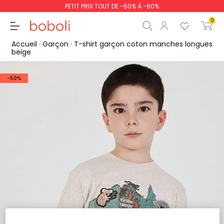
PETIT PRIX TOUT DE -50% À -60%
0
Accueil
Garçon
T-shirt garçon coton manches longues
beige
-50%
Sous-total
0,00 €
Total
0,00 €
poursuit
Commencer la comm