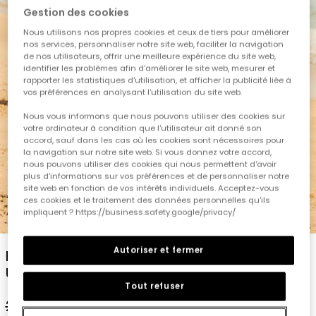
Gestion des cookies
Nous utilisons nos propres cookies et ceux de tiers pour améliorer
nos services, personnaliser notre site web, faciliter la navigation
de nos utilisateurs, offrir une meilleure expérience du site web,
identifier les problèmes afin d'améliorer le site web, mesurer et
rapporter les statistiques d'utilisation, et afficher la publicité liée à
vos préférences en analysant l'utilisation du site web.
Nous vous informons que nous pouvons utiliser des cookies sur
votre ordinateur à condition que l'utilisateur ait donné son
accord, sauf dans les cas où les cookies sont nécessaires pour
la navigation sur notre site web. Si vous donnez votre accord,
nous pouvons utiliser des cookies qui nous permettent d'avoir
plus d'informations sur vos préférences et de personnaliser notre
site web en fonction de vos intérêts individuels. Acceptez-vous
ces cookies et le traitement des données personnelles qu'ils
impliquent ? https://business.safety.google/privacy/
1
2
3
4
5
6
Autoriser et fermer
Maillot de bain garçon imprimé requins
UPF50+
Tout refuser
22,95 €
11,45 €