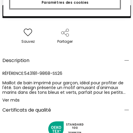
Paramètres des cookies
Ajouter
Sauvez
Partager
Description
RÉFÉRENCE:543181-9868-SS26
Maillot de bain imprimé pour garçon, idéal pour profiter de
l'été. Son design présente un motif amusant d'animaux
marins dans des tons bleus et verts, parfait pour les petits
explorateurs. Confectionné dans un matériau résistant à
Ver más
l'eau, il assure confort et durabilité. Disponible en tailles de 12
mois à 10 ans, garantissant un ajustement idéal à mesure
Certificats de qualité
qu'ils grandissent. Ce maillot de bain allie style et
fonctionnalité, étant un choix pratique pour la piscine ou la
plage. Produit avec protection solaire UPF 50+