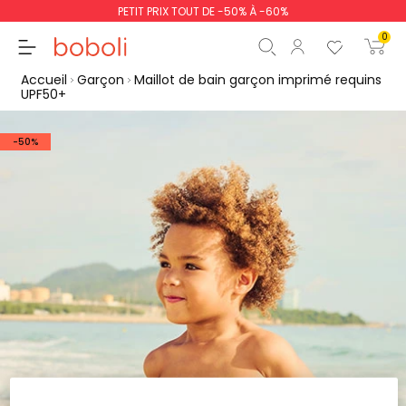
PETIT PRIX TOUT DE -50% À -60%
0
Accueil
Garçon
Maillot de bain garçon imprimé requins
UPF50+
-50%
Sous-total
0,00 €
Total
0,00 €
poursuit
Commencer la comm