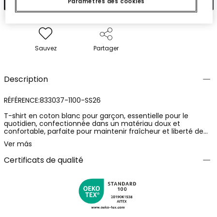
Paramètres des cookies
Sauvez
Partager
Description
RÉFÉRENCE:833037-1100-SS26
T-shirt en coton blanc pour garçon, essentielle pour le
quotidien, confectionnée dans un matériau doux et
confortable, parfaite pour maintenir fraîcheur et liberté de
mouvement. Le design présente un imprimé discret avec des
Ver más
éléments qui pourraient être des palmiers et un texte.
Disponible en tailles de 12 mois à 10 ans, adaptable à divers
Certificats de qualité
âges. Col rond et manches courtes la rendent idéale pour
être associée à des pantalons décontractés ou à des shorts
colorés, apportant une touche fraîche et moderne à la
garde-robe enfantine.