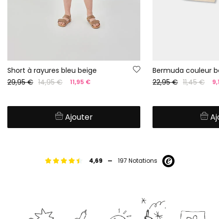
Short à rayures bleu beige
Bermuda couleur b
29,95 €
14,95 €
22,95 €
11,45 €
11,95 €
9,
Ajouter
Aj
-
4,69
197 Notations