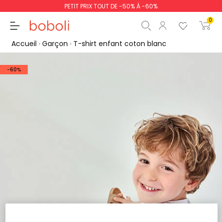
PETIT PRIX TOUT DE -50% À -60%
0
Accueil
Garçon
T-shirt enfant coton blanc
-60%
Sous-total
0,00 €
Total
0,00 €
poursuit
Commencer la comm